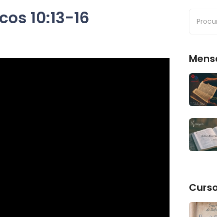
cos 10:13-16
Mens
Curs