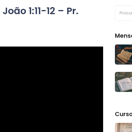
oão 1:11-12 – Pr.
Mens
Curs