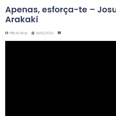
Apenas, esforça-te – Josué
Arakaki
PIB do Brás
14/01/2025